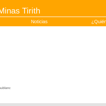
inas Tirith
Noticias
¿Quié
aublanc