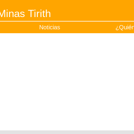
inas Tirith
Noticias
¿Quié