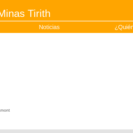
inas Tirith
Noticias
¿Quié
amont